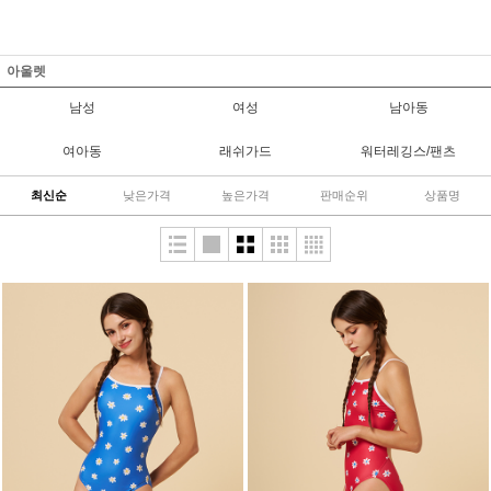
아울렛
남성
여성
남아동
여아동
래쉬가드
워터레깅스/팬츠
최신순
낮은가격
높은가격
판매순위
상품명