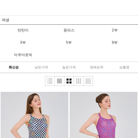
여성
탄탄이
원피스
2부
3부
5부
9부
아쿠아로빅
최신순
낮은가격
높은가격
판매순위
상품명