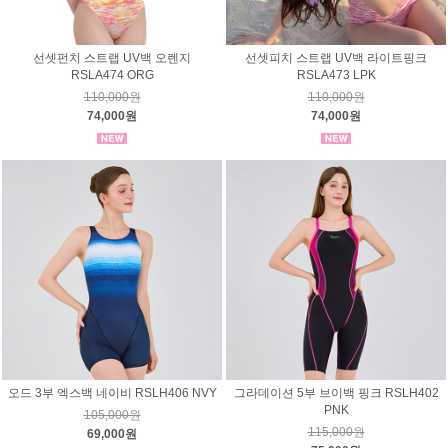
선셋펀치 스트랩 UV백 오렌지
선셋피치 스트랩 UV백 라이트핑크
RSLA474 ORG
RSLA473 LPK
110,000원
110,000원
74,000원
74,000원
오드 3부 엑스백 네이비 RSLH406 NVY
그라데이션 5부 브이백 핑크 RSLH402
PNK
105,000원
115,000원
69,000원