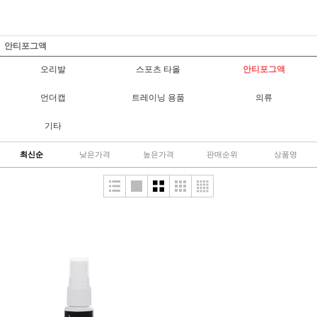
안티포그액
오리발
스포츠 타올
안티포그액
언더캡
트레이닝 용품
의류
기타
최신순
낮은가격
높은가격
판매순위
상품명