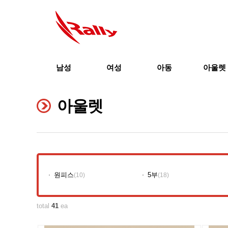
남성
여성
아동
아울렛
아울렛
원피스
5부
(10)
(18)
total
41
ea