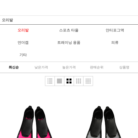
오리발
오리발
스포츠 타올
안티포그액
언더캡
트레이닝 용품
의류
기타
최신순
낮은가격
높은가격
판매순위
상품명