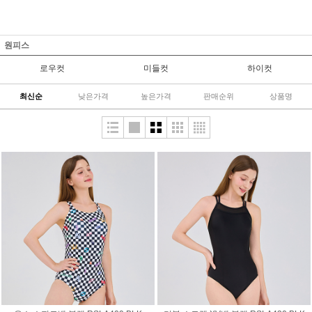
원피스
로우컷
미들컷
하이컷
최신순
낮은가격
높은가격
판매순위
상품명