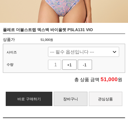
플레르 더블스트랩 엑스백 바이올렛 PSLA131 VIO
상품가
51,000원
사이즈
수량
+1
-1
51,000
총 상품 금액
원
바로 구매하기
장바구니
관심상품