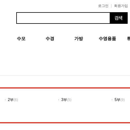
|
로그인
회원가입
수모
수경
가방
수영용품
2부
3부
5부
(6)
(5)
(9)