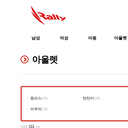
남성
여성
아동
아울렛
아울렛
원피스
탄탄이
(45)
(28)
아쿠아
(18)
total
111
ea