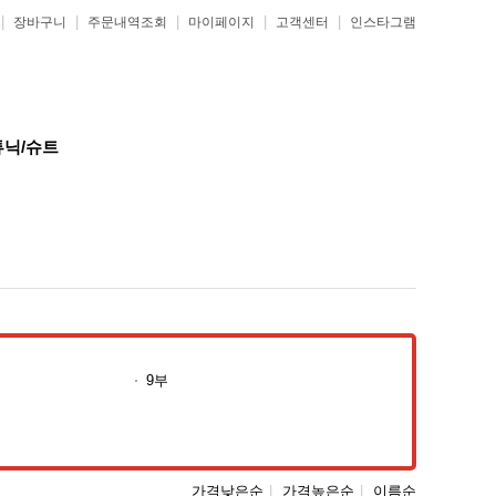
|
|
|
|
|
장바구니
주문내역조회
마이페이지
고객센터
인스타그램
튜닉/슈트
9부
가격낮은순
|
가격높은순
|
이름순