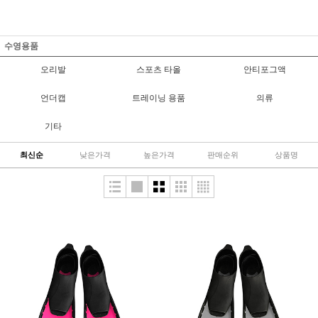
수영용품
오리발
스포츠 타올
안티포그액
언더캡
트레이닝 용품
의류
기타
최신순
낮은가격
높은가격
판매순위
상품명