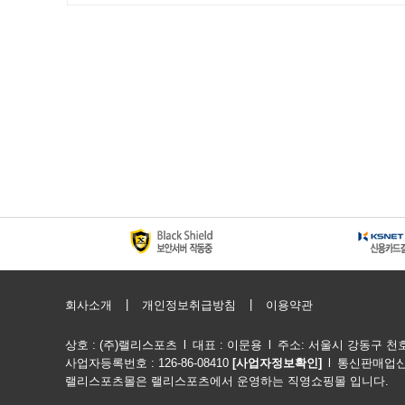
|
|
회사소개
개인정보취급방침
이용약관
상호 : (주)랠리스포츠
l
대표 : 이문용
l
주소: 서울시 강동구 천호옛길
사업자등록번호 : 126-86-08410
[사업자정보확인]
l
통신판매업신고
랠리스포츠몰은 랠리스포츠에서 운영하는 직영쇼핑몰 입니다. Copyright @ 20