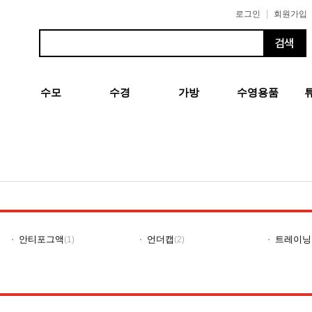
|
로그인
회원가입
수모
수경
가방
수영용품
안티포그액
언더캡
트레이닝
(1)
(2)