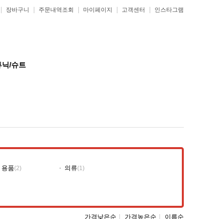
|
|
|
|
|
장바구니
주문내역조회
마이페이지
고객센터
인스타그램
튜닉/슈트
 용품
의류
(2)
(1)
가격낮은순
|
가격높은순
|
이름순