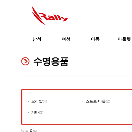
남성
여성
아동
아울렛
수영용품
오리발
스포츠 타올
(4)
(2)
기타
(3)
total
2
ea