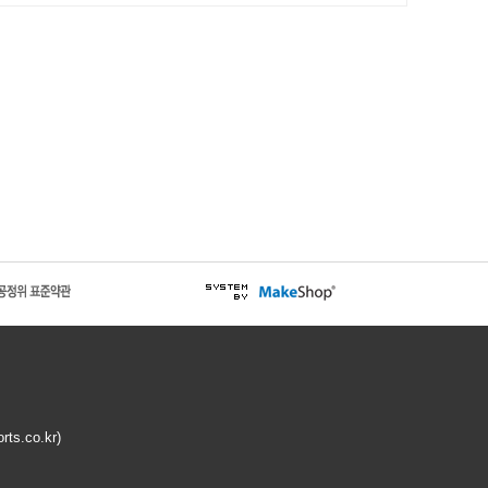
rts.co.kr
)