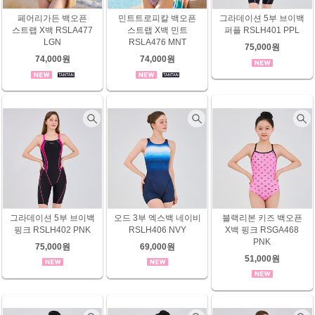
페어리가든 백오픈
민트트로피칼 백오픈
그라데이션 5부 브이백
스트랩 X백 RSLA477
스트랩 X백 민트
퍼플 RSLH401 PPL
LGN
RSLA476 MNT
75,000원
74,000원
74,000원
그라데이션 5부 브이백
오드 3부 엑스백 네이비
블랙리본 키즈 백오픈
핑크 RSLH402 PNK
RSLH406 NVY
X백 핑크 RSGA468
PNK
75,000원
69,000원
51,000원