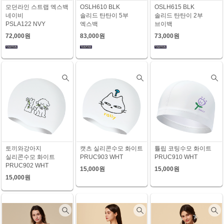
모던라인 스트랩 엑스백
OSLH610 BLK
OSLH615 BLK
네이비
솔리드 탄탄이 5부
솔리드 탄탄이 2부
PSLA122 NVY
엑스백
브이백
72,000원
83,000원
73,000원
토끼와강아지
캣츠 실리콘수모 화이트
튤립 코팅수모 화이트
실리콘수모 화이트
PRUC903 WHT
PRUC910 WHT
PRUC902 WHT
15,000원
15,000원
15,000원