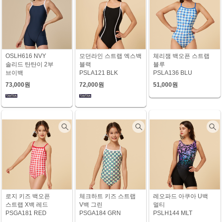
OSLH616 NVY
모던라인 스트랩 엑스백
체리잼 백오픈 스트랩
솔리드 탄탄이 2부
블랙
블루
브이백
PSLA121 BLK
PSLA136 BLU
73,000원
72,000원
51,000원
로지 키즈 백오픈
체크하트 키즈 스트랩
레오파드 아쿠아 U백
스트랩 X백 레드
V백 그린
멀티
PSGA181 RED
PSGA184 GRN
PSLH144 MLT