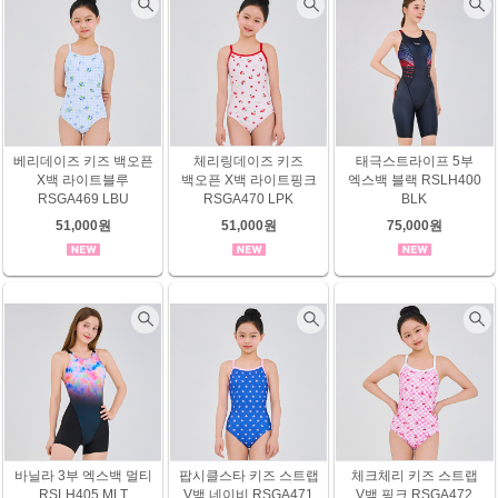
베리데이즈 키즈 백오픈
체리링데이즈 키즈
태극스트라이프 5부
X백 라이트블루
백오픈 X백 라이트핑크
엑스백 블랙 RSLH400
RSGA469 LBU
RSGA470 LPK
BLK
51,000원
51,000원
75,000원
바닐라 3부 엑스백 멀티
팝시클스타 키즈 스트랩
체크체리 키즈 스트랩
RSLH405 MLT
V백 네이비 RSGA471
V백 핑크 RSGA472