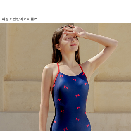
여성
>
탄탄이
>
미들컷