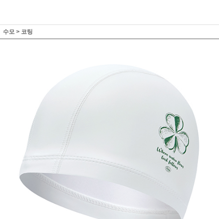
수모
>
코팅