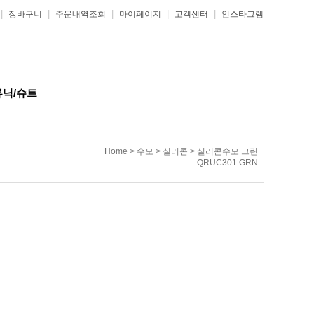
|
|
|
|
|
장바구니
주문내역조회
마이페이지
고객센터
인스타그램
튜닉/슈트
Home
>
수모
>
실리콘
> 실리콘수모 그린
QRUC301 GRN