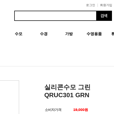
|
로그인
회원가입
수모
수경
가방
수영용품
실리콘수모 그린
QRUC301 GRN
소비자가격
19,000원