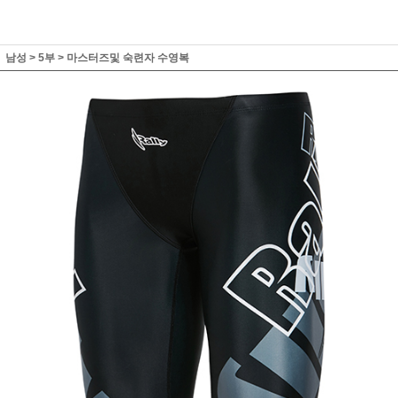
남성
>
5부
>
마스터즈및 숙련자 수영복