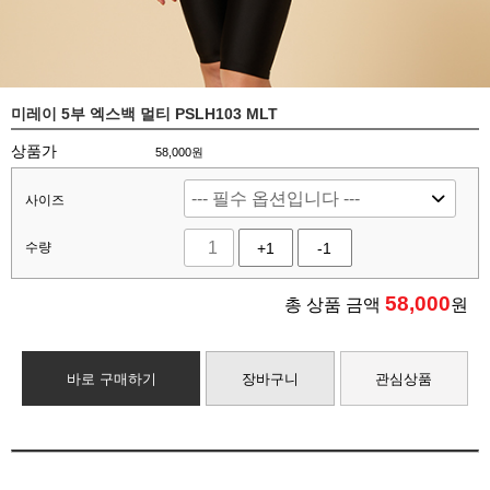
미레이 5부 엑스백 멀티 PSLH103 MLT
상품가
58,000원
사이즈
수량
+1
-1
58,000
총 상품 금액
원
바로 구매하기
장바구니
관심상품