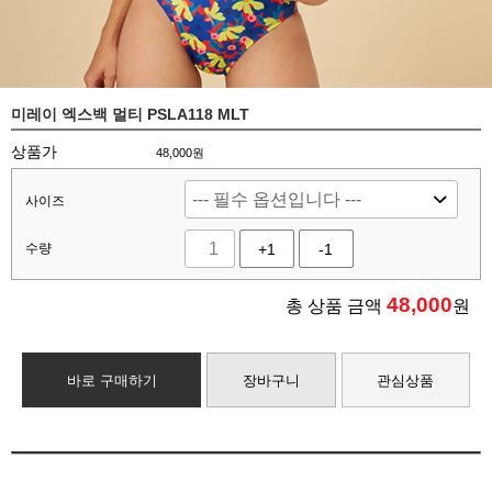
미레이 엑스백 멀티 PSLA118 MLT
상품가
48,000원
사이즈
수량
+1
-1
48,000
총 상품 금액
원
바로 구매하기
장바구니
관심상품