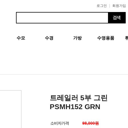
|
로그인
회원가입
수모
수경
가방
수영용품
트레일러 5부 그린
PSMH152 GRN
소비자가격
98,000원