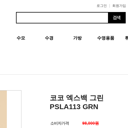
|
로그인
회원가입
수모
수경
가방
수영용품
코코 엑스백 그린
PSLA113 GRN
소비자가격
98,000원