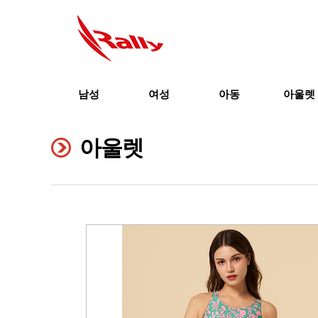
남성
여성
아동
아울렛
아울렛