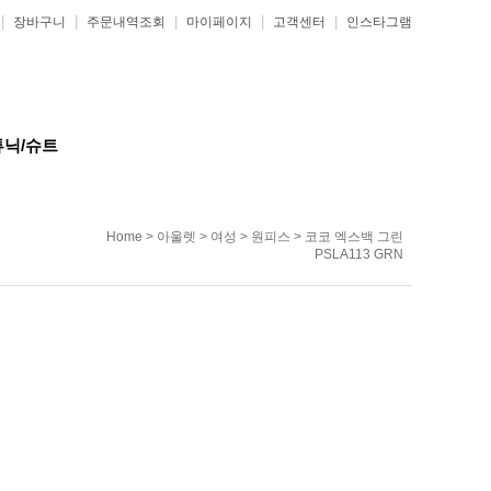
|
|
|
|
|
장바구니
주문내역조회
마이페이지
고객센터
인스타그램
튜닉/슈트
Home
>
아울렛
>
여성
>
원피스
> 코코 엑스백 그린
PSLA113 GRN