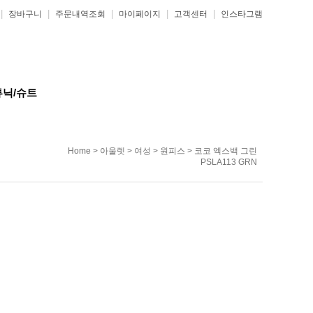
|
|
|
|
|
장바구니
주문내역조회
마이페이지
고객센터
인스타그램
튜닉/슈트
Home
>
아울렛
>
여성
>
원피스
> 코코 엑스백 그린
PSLA113 GRN