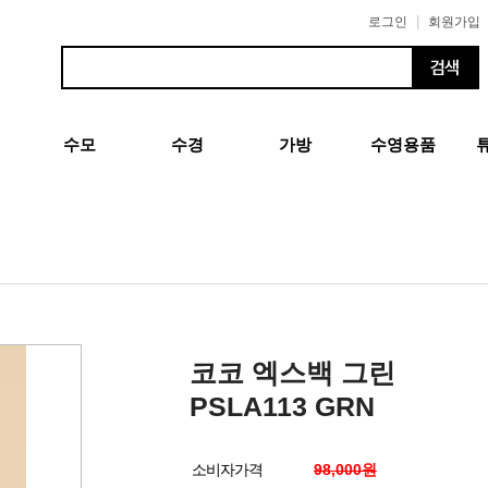
|
로그인
회원가입
수모
수경
가방
수영용품
코코 엑스백 그린
PSLA113 GRN
소비자가격
98,000원