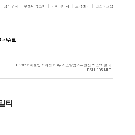
|
|
|
|
|
장바구니
주문내역조회
마이페이지
고객센터
인스타그램
튜닉/슈트
Home
>
아울렛
>
여성
>
3부
> 코랄밤 3부 반신 엑스백 멀티
PSLH105 MLT
 멀티