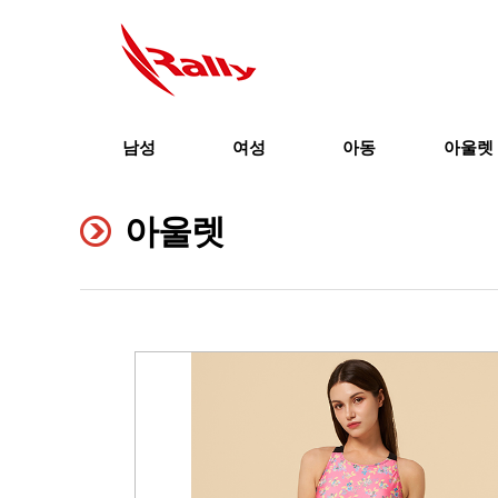
남성
여성
아동
아울렛
아울렛