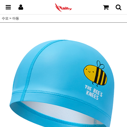
수모
>
아동