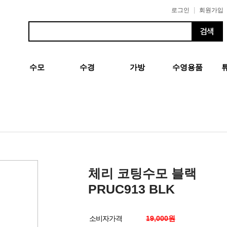
|
로그인
회원가입
수모
수경
가방
수영용품
체리 코팅수모 블랙
PRUC913 BLK
소비자가격
19,000원