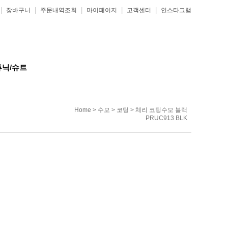
|
|
|
|
|
장바구니
주문내역조회
마이페이지
고객센터
인스타그램
튜닉/슈트
Home
>
수모
>
코팅
> 체리 코팅수모 블랙
PRUC913 BLK