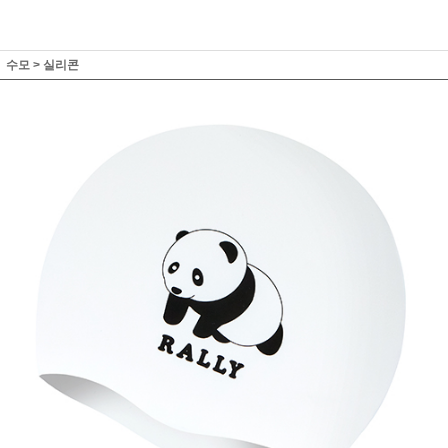
수모
>
실리콘