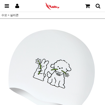
수모
>
실리콘