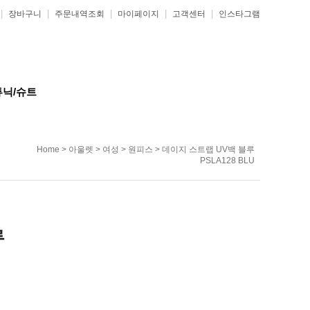
|
|
|
|
|
장바구니
주문내역조회
마이페이지
고객센터
인스타그램
튜닉/슈트
Home
>
아울렛
>
여성
>
원피스
> 데이지 스트랩 UV백 블루
PSLA128 BLU
루