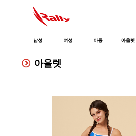
남성
여성
아동
아울렛
아울렛