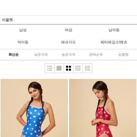
아울렛
남성
여성
남아동
여아동
래쉬가드
워터레깅스/팬츠
최신순
낮은가격
높은가격
판매순위
상품명