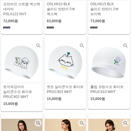
모던라인 스트랩 엑스백
OSLH610 BLK
OSLH615 BLK
네이비
솔리드 탄탄이 5부
솔리드 탄탄이 2부
PSLA122 NVY
엑스백
브이백
72,000원
83,000원
73,000원
토끼와강아지
캣츠 실리콘수모 화이트
튤립 코팅수모 화이트
실리콘수모 화이트
PRUC903 WHT
PRUC910 WHT
PRUC902 WHT
15,000원
15,000원
15,000원