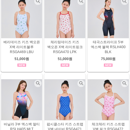
베리데이즈 키즈 백오픈
체리링데이즈 키즈
태극스트라이프 5부
X백 라이트블루
백오픈 X백 라이트핑크
엑스백 블랙 RSLH400
RSGA469 LBU
RSGA470 LPK
BLK
51,000원
51,000원
75,000원
바닐라 3부 엑스백 멀티
팝시클스타 키즈 스트랩
체크체리 키즈 스트랩
RSLH405 MLT
V백 네이비 RSGA471
V백 핑크 RSGA472