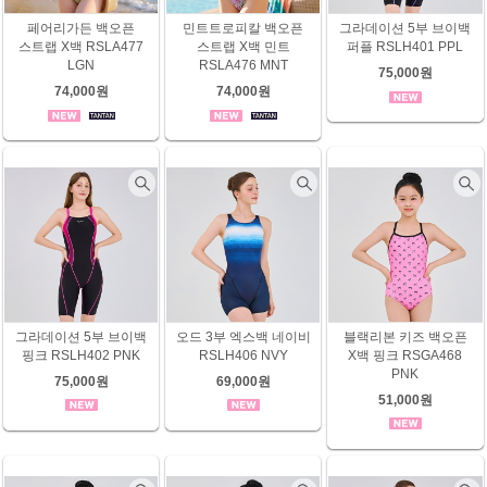
페어리가든 백오픈
민트트로피칼 백오픈
그라데이션 5부 브이백
스트랩 X백 RSLA477
스트랩 X백 민트
퍼플 RSLH401 PPL
LGN
RSLA476 MNT
75,000원
74,000원
74,000원
그라데이션 5부 브이백
오드 3부 엑스백 네이비
블랙리본 키즈 백오픈
핑크 RSLH402 PNK
RSLH406 NVY
X백 핑크 RSGA468
PNK
75,000원
69,000원
51,000원