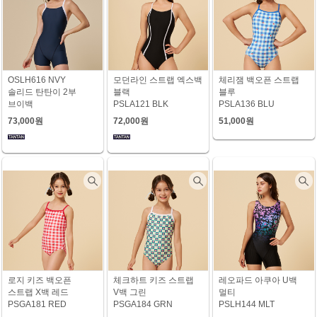
OSLH616 NVY
모던라인 스트랩 엑스백
체리잼 백오픈 스트랩
솔리드 탄탄이 2부
블랙
블루
브이백
PSLA121 BLK
PSLA136 BLU
73,000원
72,000원
51,000원
로지 키즈 백오픈
체크하트 키즈 스트랩
레오파드 아쿠아 U백
스트랩 X백 레드
V백 그린
멀티
PSGA181 RED
PSGA184 GRN
PSLH144 MLT