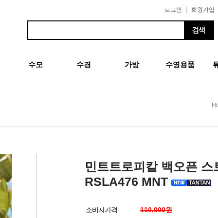
|
로그인
회원가입
수모
수경
가방
수영용품
H
민트트로피칼 백오픈 스트
RSLA476 MNT
소비자가격
110,000원