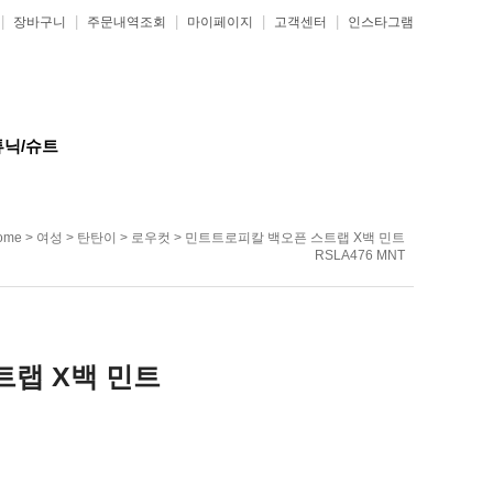
|
|
|
|
|
장바구니
주문내역조회
마이페이지
고객센터
인스타그램
튜닉/슈트
ome
>
여성
>
탄탄이
>
로우컷
> 민트트로피칼 백오픈 스트랩 X백 민트
RSLA476 MNT
랩 X백 민트