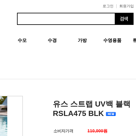
|
로그인
회원가입
수모
수경
가방
수영용품
유스 스트랩 UV백 블랙
RSLA475 BLK
소비자가격
110,000원