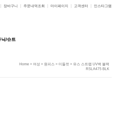
|
|
|
|
|
장바구니
주문내역조회
마이페이지
고객센터
인스타그램
튜닉/슈트
Home
>
여성
>
원피스
>
미들컷
> 유스 스트랩 UV백 블랙
RSLA475 BLK