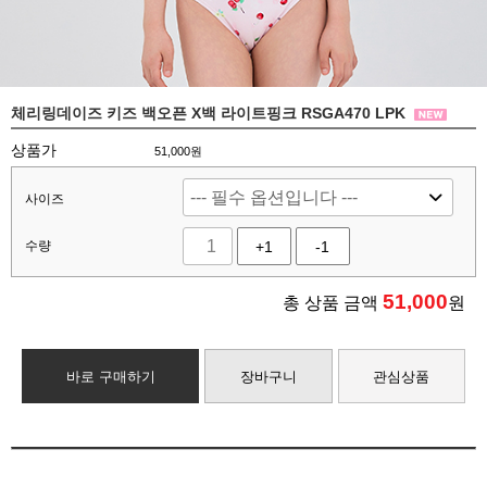
체리링데이즈 키즈 백오픈 X백 라이트핑크 RSGA470 LPK
상품가
51,000원
사이즈
수량
+1
-1
51,000
총 상품 금액
원
바로 구매하기
장바구니
관심상품