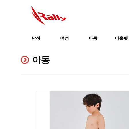
남성
여성
아동
아울렛
아동