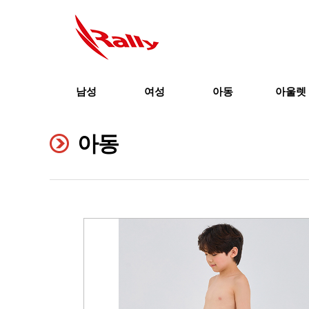
남성
여성
아동
아울렛
아동