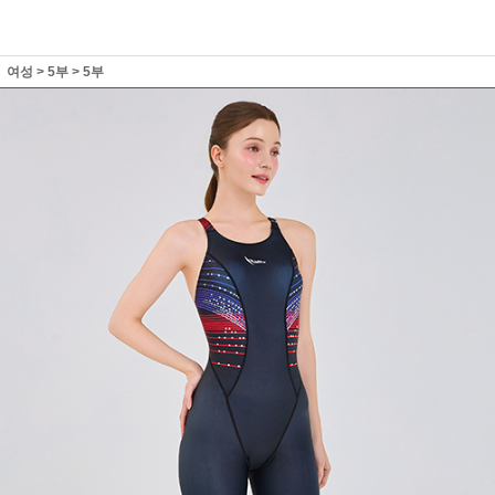
여성
>
5부
>
5부