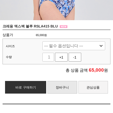
크레용 엑스백 블루 RSLA415 BLU
상품가
65,000원
사이즈
수량
+1
-1
65,000
총 상품 금액
원
바로 구매하기
장바구니
관심상품