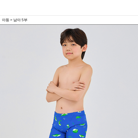
아동
>
남아 5부