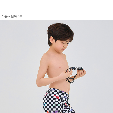
아동
>
남아 5부