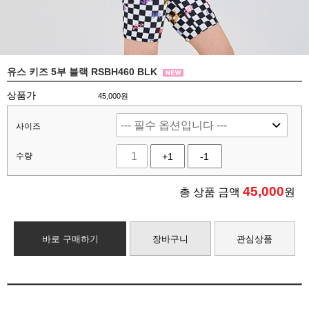
유스 키즈 5부 블랙 RSBH460 BLK
상품가
45,000원
사이즈
수량
+1
-1
45,000
총 상품 금액
원
바로 구매하기
장바구니
관심상품