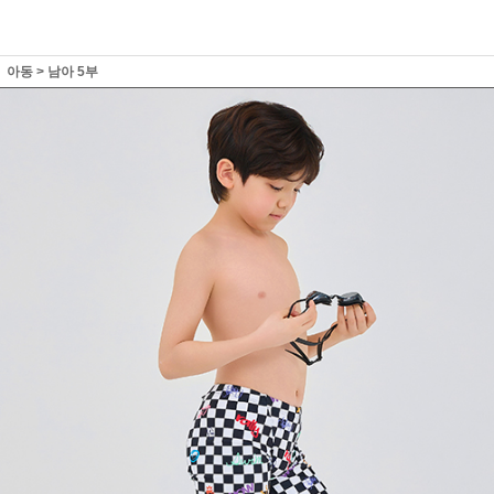
아동
>
남아 5부