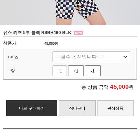
유스 키즈 5부 블랙 RSBH460 BLK
상품가
45,000원
사이즈
수량
+1
-1
45,000
총 상품 금액
원
바로 구매하기
장바구니
관심상품