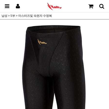
남성
>
5부
>
마스터즈및 숙련자 수영복