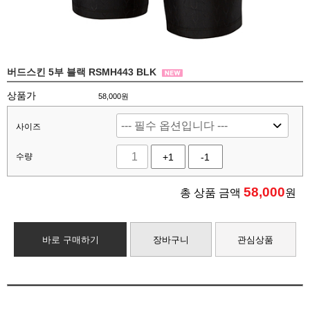
버드스킨 5부 블랙 RSMH443 BLK
상품가
58,000원
사이즈
수량
+1
-1
58,000
총 상품 금액
원
바로 구매하기
장바구니
관심상품