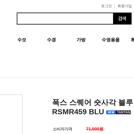
|
로그인
회원가입
수모
수경
가방
수영용품
폭스 스퀘어 숏사각 블루
RSMR459 BLU
소비자가격
71,000원