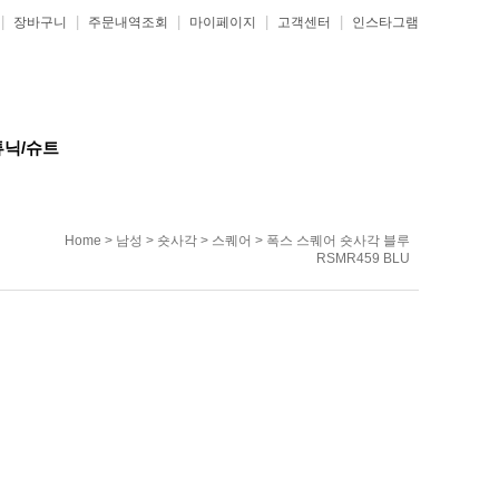
|
|
|
|
|
장바구니
주문내역조회
마이페이지
고객센터
인스타그램
튜닉/슈트
Home
>
남성
>
숏사각
>
스퀘어
> 폭스 스퀘어 숏사각 블루
RSMR459 BLU