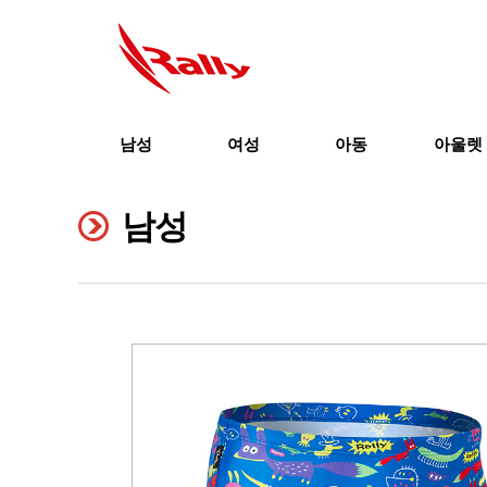
남성
여성
아동
아울렛
남성