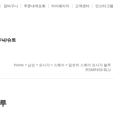
|
|
|
|
|
장바구니
주문내역조회
마이페이지
고객센터
인스타그램
튜닉/슈트
Home
>
남성
>
숏사각
>
스퀘어
> 알로하 스퀘어 숏사각 블루
RSMR458 BLU
블루