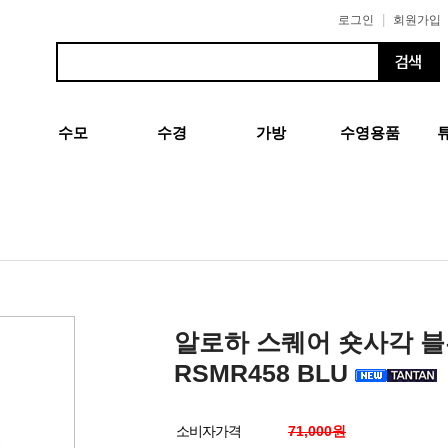
|
로그인
회원가입
수모
수경
가방
수영용품
알로하 스퀘어 숏사각 
RSMR458 BLU
소비자가격
71,000원