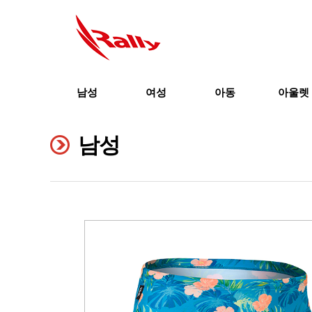
남성
여성
아동
아울렛
남성