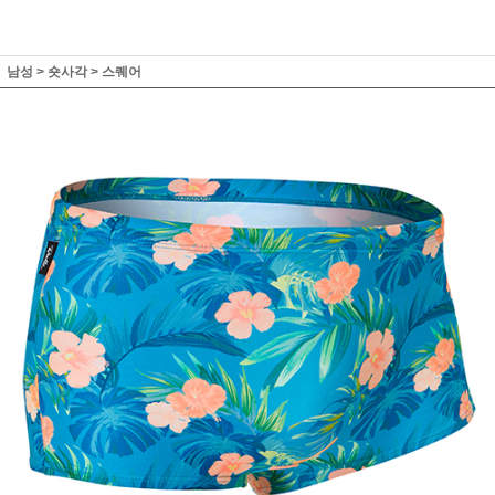
남성
>
숏사각
>
스퀘어