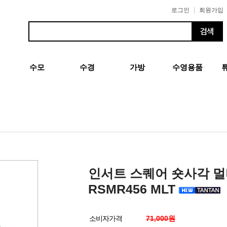
|
로그인
회원가입
수모
수경
가방
수영용품
인서트 스퀘어 숏사각 
RSMR456 MLT
소비자가격
71,000원