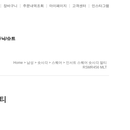
|
|
|
|
|
장바구니
주문내역조회
마이페이지
고객센터
인스타그램
튜닉/슈트
Home
>
남성
>
숏사각
>
스퀘어
> 인서트 스퀘어 숏사각 멀티
RSMR456 MLT
멀티