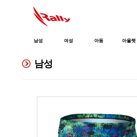
남성
여성
아동
아울렛
남성