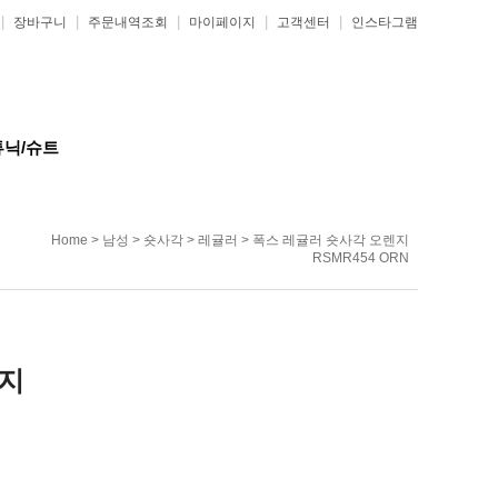
|
|
|
|
|
장바구니
주문내역조회
마이페이지
고객센터
인스타그램
튜닉/슈트
Home
>
남성
>
숏사각
>
레귤러
> 폭스 레귤러 숏사각 오렌지
RSMR454 ORN
렌지