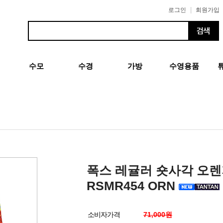
|
로그인
회원가입
수모
수경
가방
수영용품
폭스 레귤러 숏사각 오
RSMR454 ORN
소비자가격
71,000원