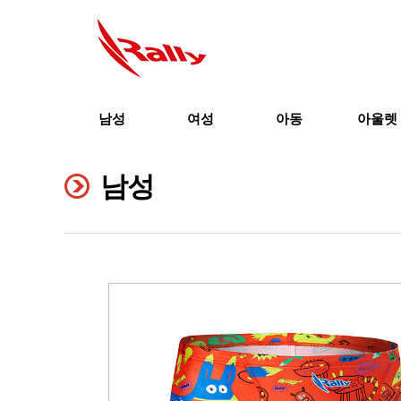
남성
여성
아동
아울렛
남성