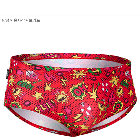
남성
>
숏사각
>
브리프