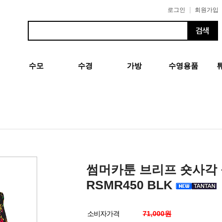
|
로그인
회원가입
수모
수경
가방
수영용품
썸머카툰 브리프 숏사각
RSMR450 BLK
소비자가격
71,000원