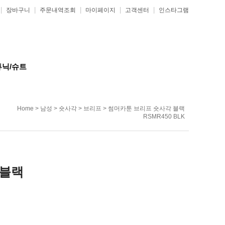
|
|
|
|
|
장바구니
주문내역조회
마이페이지
고객센터
인스타그램
튜닉/슈트
Home
>
남성
>
숏사각
>
브리프
> 썸머카툰 브리프 숏사각 블랙
RSMR450 BLK
 블랙