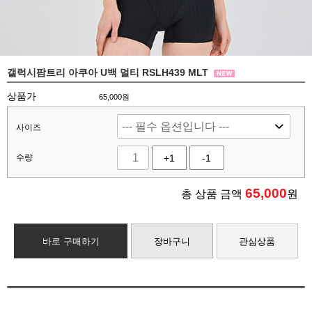
갤럭시팜트리 아쿠아 U백 멀티 RSLH439 MLT
상품가
65,000원
사이즈
수량
+1
-1
65,000
총 상품 금액
원
바로 구매하기
장바구니
관심상품