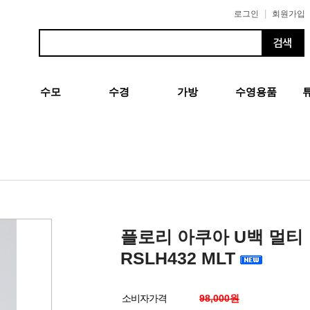
|
로그인
회원가입
수모
수경
가방
수영용품
플로리 아쿠아 U백 멀티
RSLH432 MLT
소비자가격
98,000원