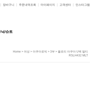
|
|
|
|
|
장바구니
주문내역조회
마이페이지
고객센터
인스타그램
튜닉/슈트
Home
>
여성
>
아쿠아로빅
>
3부
> 플로리 아쿠아 U백 멀티
RSLH432 MLT