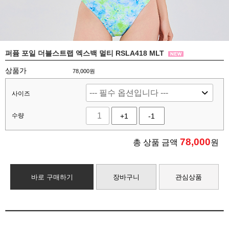
퍼퓸 포일 더블스트랩 엑스백 멀티 RSLA418 MLT
상품가
78,000원
사이즈
수량
+1
-1
78,000
총 상품 금액
원
바로 구매하기
장바구니
관심상품