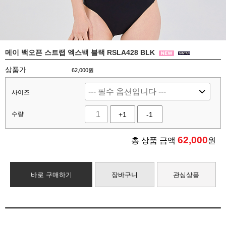
메이 백오픈 스트랩 엑스백 블랙 RSLA428 BLK
상품가
62,000원
사이즈
수량
+1
-1
62,000
총 상품 금액
원
바로 구매하기
장바구니
관심상품