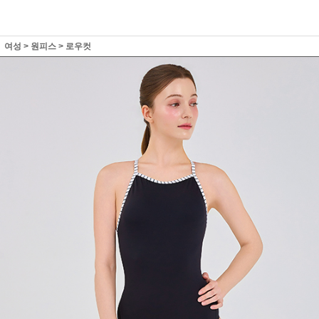
여성
>
원피스
>
로우컷